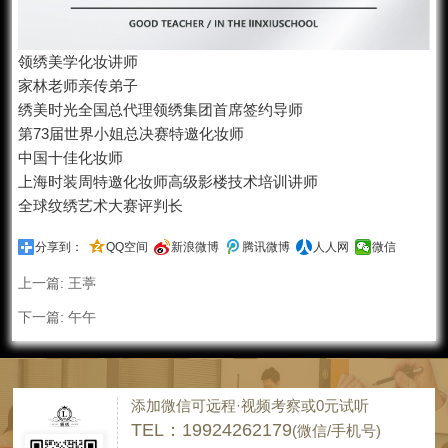
领绣美学化妆讲师
家林老师亲传弟子
绣美时光全国总代理领绣集团首席签约导师
第73届世界小姐总决赛特邀化妆师
中国十佳化妆师
上海时装周特邀化妆师高级影楼技术培训讲师
全球纹绣艺术大赛评判长
分享到：
QQ空间
新浪微博
腾讯微博
人人网
微信
上一篇:
王葶
下一篇:
午午
添加微信可远程·视频考察或0元试听
TEL：19924262179
(微信/手机号)