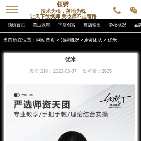
领绣
技术为根，落地为魂
让天下纹绣师 美妆师不走弯路
领绣首页
美业课程
下店创富
整店输出
学校概况
品
当前所在位置：
网站首页
>
领绣概况
>
师资团队
> 优米
优米
发布日期：2023-06-07 浏览量：2635