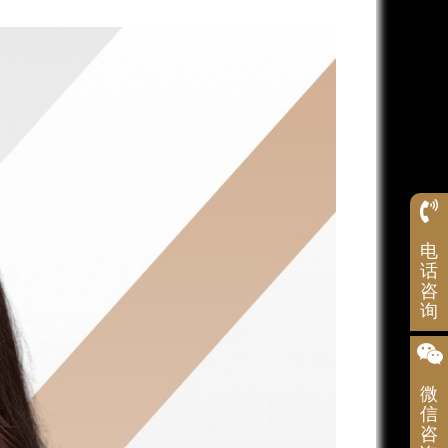
服
电
务
热
话
线
咨
1992
询
微
信
咨