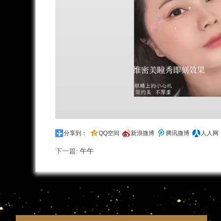
分享到：
QQ空间
新浪微博
腾讯微博
人人网
下一篇:
午午