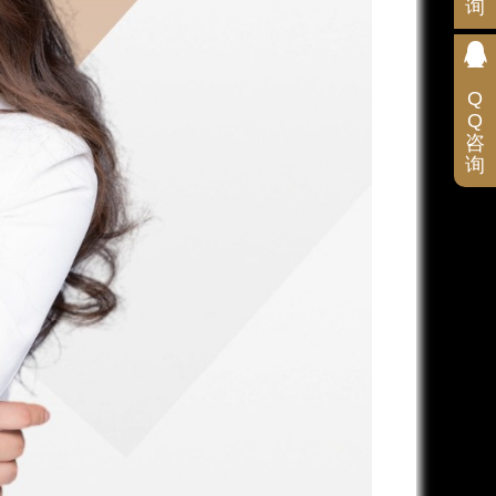
询
扫
码
咨
询
Q
Q
咨
询